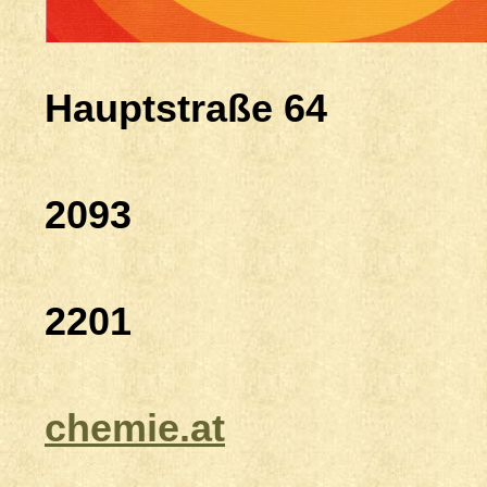
CH 4132 
Hauptstraße 64
Tel.: 0
2093
Fax: 0
2201
E-ma
chemie.at